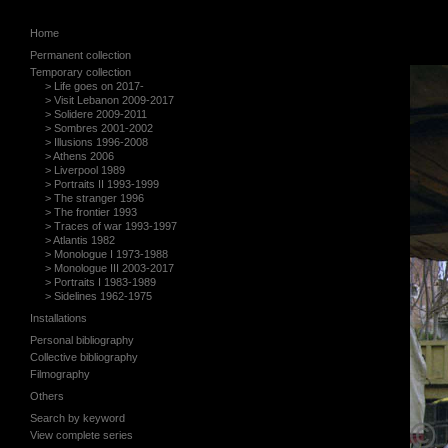
Home
Permanent collection
> The lost empire, 2010-2013
Temporary collection
> On war and love, 2006
> Life goes on 2017-
> Civilization, 2004-2009
> Visit Lebanon 2009-2017
> On the Road, 1998-2000
> Solidere 2009-2011
> Traces of war, 1994-1997
> Sombres 2001-2002
> Palestine, 1993-1995
> Illusions 1996-2008
> Beirut City Centre, 1991
> Athens 2006
> Suite Egyptienne, 1985-1998
> Liverpool 1989
> Civil War, 1977-1986
> Portraits II 1993-1999
> The stranger 1996
> The frontier 1993
> Traces of war 1993-1997
> Atlantis 1982
> Monologue I 1973-1988
> Monologue III 2003-2017
> Portraits I 1983-1989
> Sidelines 1962-1975
Installations
> Le plus beau jour
Personal bibliography
> Atlantis
> J émerge
Collective bibliography
> Ruins
> Passing Time
> I tempi di Roma
Filmography
> Lettres à mon fils
> Le cœur demeure
> Lettres à Huguette
Others
> Be...longing
> L’Olivier, le don de la Méditerrannée
> Nothing to lose
> What happened to my dreams?
> Humanity on the move
> Les 3 grandes Egyptiennes
> On war and love
Search by keyword
> Il est venu hier
> Destructions
> Europe rurale
> Re:Visiting Tarab
View complete series
> On war and love
> Detroit
> Petra, le dit des pierres
> Civil war, the film