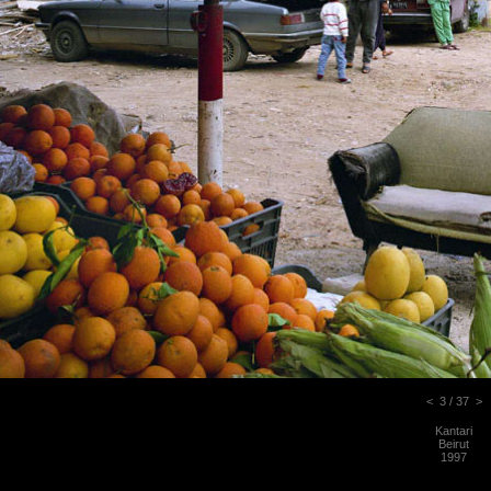
<
3 / 37
>
Kantari
Beirut
1997