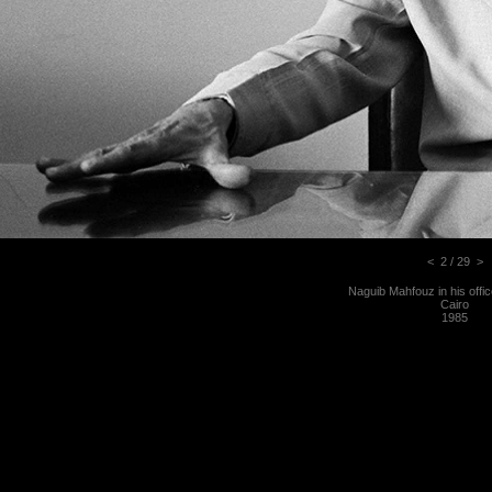
<
2 / 29
>
Naguib Mahfouz in his offi
Cairo
1985